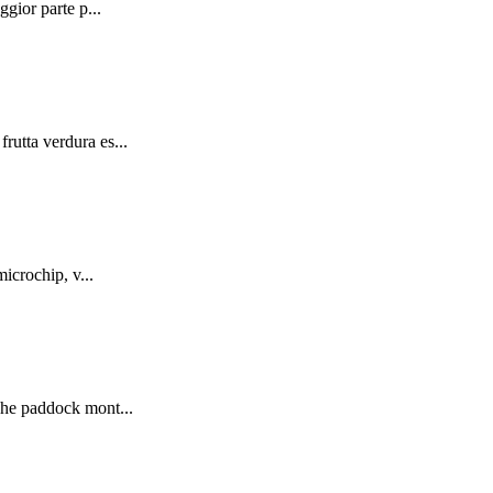
gior parte p...
rutta verdura es...
icrochip, v...
 che paddock mont...