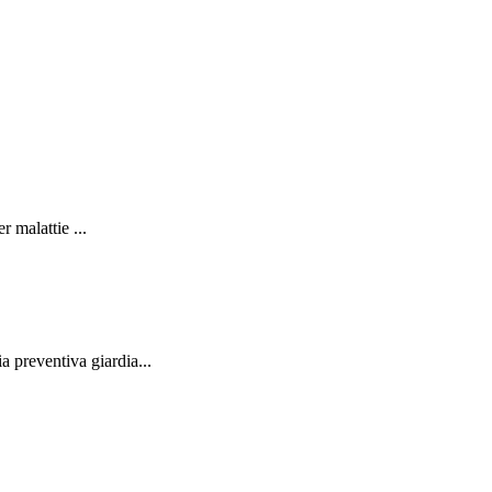
r malattie ...
 preventiva giardia...