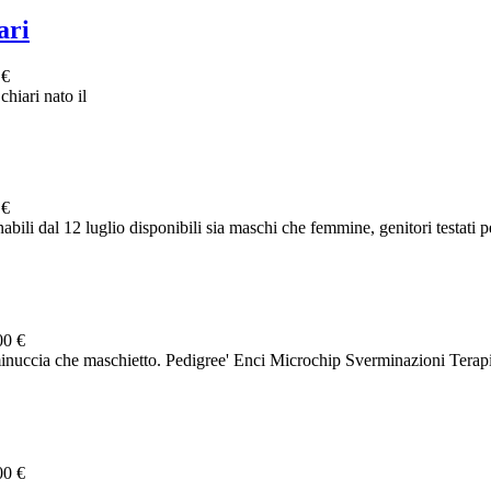
ari
 €
hiari nato il
 €
ili dal 12 luglio disponibili sia maschi che femmine, genitori testati pe
00 €
nuccia che maschietto. Pedigree' Enci Microchip Sverminazioni Terapia
00 €