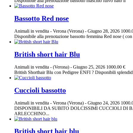
Disponibile alla prenotazione bassotto maschio fulvo nato il
Bassotto Red nose
Animali in vendita
-
Verona (Verona)
-
Giugno 28, 2026
1000.
Disponibile alla prenotazione bassotto femmina Red nose ( con t
British short hair Blu
Animali in vendita
-
(Verona)
-
Giugno 25, 2026
1000.00 €
British Shorthair Blu con Pedigree ENFI ? Disponibili splendidi 
Cuccioli bassotto
Animali in vendita
-
Verona (Verona)
-
Giugno 24, 2026
1000.
DISPONIBILI DA SUBITO DOLCISSIMI CUCCIOLI D
ARLECCHINO...
British short hair blu