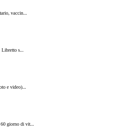
ario, vaccin...
Libretto s...
to e video)...
0 giorno di vit...